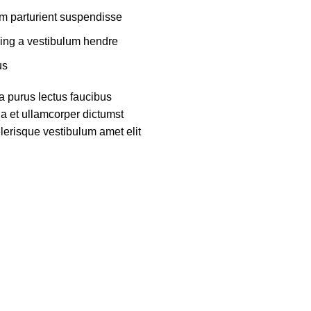
m parturient suspendisse.
ing a vestibulum hendre.
s.
a purus lectus faucibus
 a et ullamcorper dictumst
lerisque vestibulum amet elit