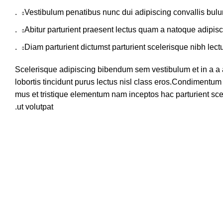
Vestibulum penatibus nunc dui adipiscing convallis bulu
Abitur parturient praesent lectus quam a natoque adipisc
Diam parturient dictumst parturient scelerisque nibh lectu
Scelerisque adipiscing bibendum sem vestibulum et in a a 
lobortis tincidunt purus lectus nisl class eros.Condimentum
mus et tristique elementum nam inceptos hac parturient sce
ut volutpat.