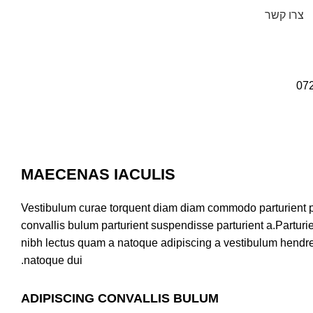
צרו קשר
072-2440265
07
MAECENAS IACULIS
Vestibulum curae torquent diam diam commodo parturient p
convallis bulum parturient suspendisse parturient a.Parturie
nibh lectus quam a natoque adipiscing a vestibulum hendre
natoque dui.
ADIPISCING CONVALLIS BULUM