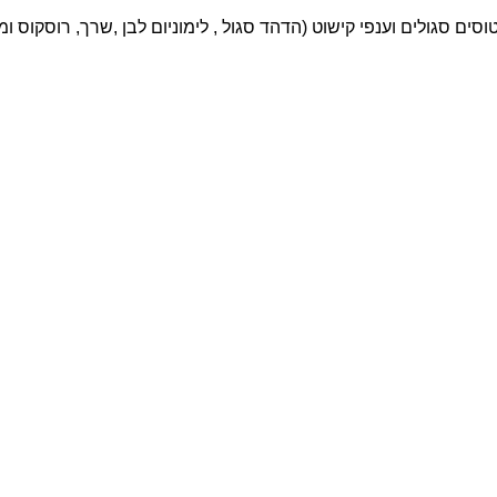
סים סגולים וענפי קישוט (הדהד סגול , לימוניום לבן ,שרך, רוסקוס ומ