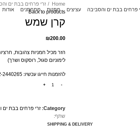
Home
זרי פרחים בבת ים וה
י פרחים בבת ים והסביבה
עציצים
מתנות
מתחתנים
אודות
Back to products
קרן שמש
₪
200.00
הזר מכיל חמניות צהובות, חרציות
לימוניום סגול, רוסקוס ושרך)
להזמנות חייגו עכשיו:
2-2440265
Category:
זרי פרחים בבת ים 
שתף:
SHIPPING & DELIVERY