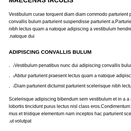
MAECENAS IACULIS
Vestibulum curae torquent diam diam commodo parturient p
convallis bulum parturient suspendisse parturient a.Parturie
nibh lectus quam a natoque adipiscing a vestibulum hendre
natoque dui.
ADIPISCING CONVALLIS BULUM
Vestibulum penatibus nunc dui adipiscing convallis bulu
Abitur parturient praesent lectus quam a natoque adipisc
Diam parturient dictumst parturient scelerisque nibh lectu
Scelerisque adipiscing bibendum sem vestibulum et in a a 
lobortis tincidunt purus lectus nisl class eros.Condimentum
mus et tristique elementum nam inceptos hac parturient sce
ut volutpat.