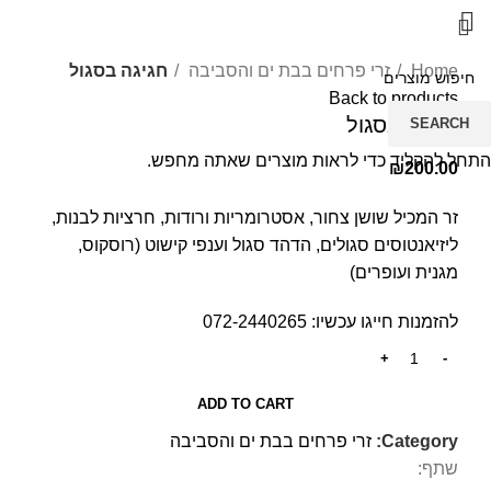
לחץ להגדלה
Home
זרי פרחים בבת ים והסביבה
חגיגה בסגול
Back to products
חגיגה בסגול
SEARCH
התחל להקליד כדי לראות מוצרים שאתה מחפש.
₪
200.00
זר המכיל שושן צחור, אסטרומריות ורודות, חרציות לבנות,
ליזיאנטוסים סגולים, הדהד סגול וענפי קישוט (רוסקוס,
מגנית ועופרים)
להזמנות חייגו עכשיו:
072-2440265
ADD TO CART
Category:
זרי פרחים בבת ים והסביבה
שתף: